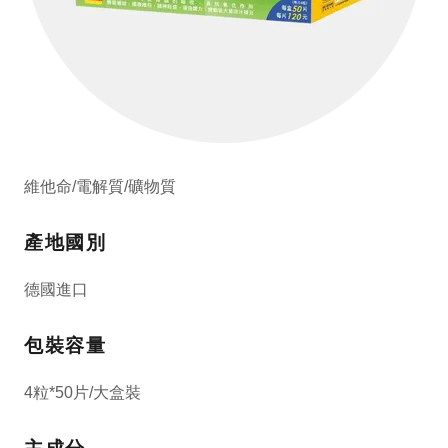
維他命/電解質/礦物質
產地國別
德國進口
包裝容量
4粒*50片/大盒裝