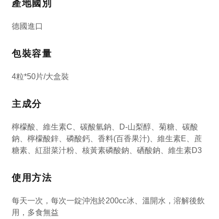
產地國別
德國進口
包裝容量
4粒*50片/大盒裝
主成分
檸檬酸、維生素C、碳酸氫鈉、D-山梨醇、菊糖、碳酸
鈉、檸檬酸鋅、磷酸鈣、香料(百香果汁)、維生素E、蔗
糖素、紅甜菜汁粉、核黃素磷酸鈉、硒酸鈉、維生素D3
使用方法
每天一次，每次一錠沖泡於200cc冰、溫開水，溶解後飲
用，多食無益