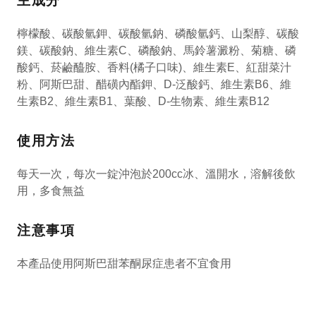
主成分
檸檬酸、碳酸氫鉀、碳酸氫鈉、磷酸氫鈣、山梨醇、碳酸
鎂、碳酸鈉、維生素C、磷酸鈉、馬鈴薯澱粉、菊糖、磷
酸鈣、菸鹼醯胺、香料(橘子口味)、維生素E、紅甜菜汁
粉、阿斯巴甜、醋磺內酯鉀、D-泛酸鈣、維生素B6、維
生素B2、維生素B1、葉酸、D-生物素、維生素B12
使用方法
每天一次，每次一錠沖泡於200cc冰、溫開水，溶解後飲
用，多食無益
注意事項
本產品使用阿斯巴甜苯酮尿症患者不宜食用