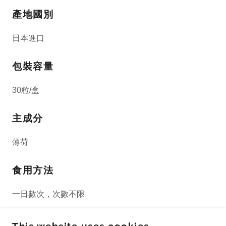
產地國別
日本進口
包裝容量
30粒/盒
主成分
薄荷
食用方法
一日數次，次數不限
適用對象