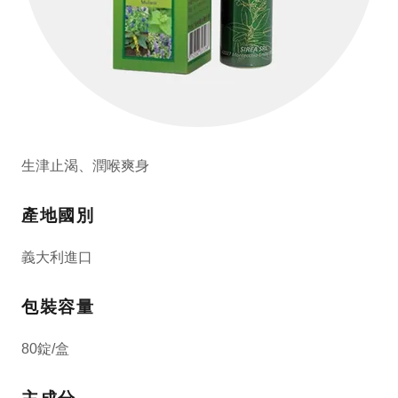
生津止渴、潤喉爽身
產地國別
義大利進口
包裝容量
80錠/盒