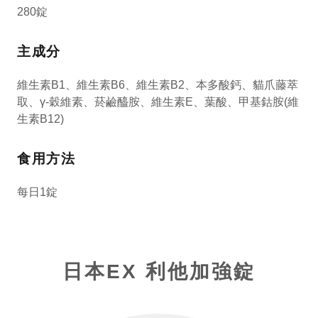
280錠
主成分
維生素B1、維生素B6、維生素B2、本多酸鈣、貓爪藤萃
取、γ-穀維素、菸鹼醯胺、維生素E、葉酸、甲基鈷胺(維
生素B12)
食用方法
每日1錠
日本EX 利他加強錠