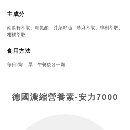
主成分
南瓜籽萃取、精氨酸、芥菜籽油、蕁麻萃取、樟樹萃取、
柑橘萃取
食用方法
每日2顆，早、午餐後各一顆
德國濃縮營養素-安力7000