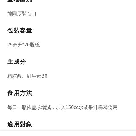
德國原裝進口
包裝容量
25毫升*20瓶/盒
主成分
精胺酸、維生素B6
食用方法
每日一瓶依需求增減，加入150cc水或果汁稀釋食用
適用對象